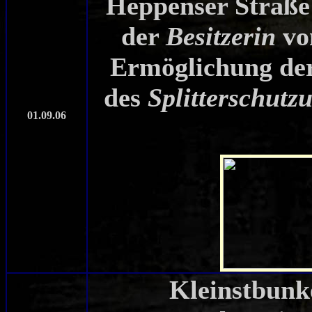
Heppenser Straße
der
Besitzerin
v
Ermöglichung de
des
Splitterschutz
01.09.06
Kleinstbunke