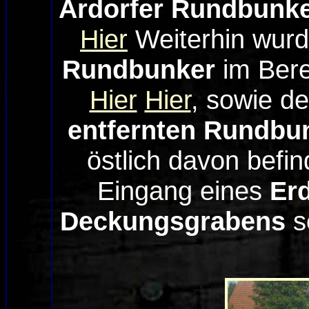
Ardorfer Rundbunk
Hier
Weiterhin wur
Rundbunker
im Ber
Hier
Hier
, sowie de
entfernten Rundbu
östlich davon befin
Eingang eines
Er
Deckungsgrabens
s