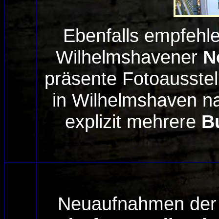
Ebenfalls empfehlen
Wilhelmshavener
N
präsente Fotoausstel
in Wilhelmshaven na
explizit mehrere
B
Neuaufnahmen der b