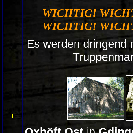
WICHTIG! WICHT
WICHTIG! WICHT
Es werden dringend 
Truppenman
!
Oxhöft Ost
in
Gding