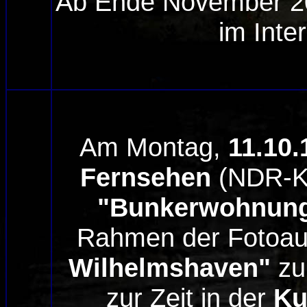
Ab Ende November 
im Inte
Am Montag,
11.10.
Fernsehen
(NDR-Kul
"Bunkerwohnung
Rahmen der Fotoaus
Wilhelmshaven"
zu 
zur Zeit in der
Ku