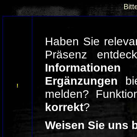
Bitt
Haben Sie relev
Präsenz entde
Information
Ergänzungen
bi
!
melden? Funktion
korrekt
?
Weisen Sie uns bi