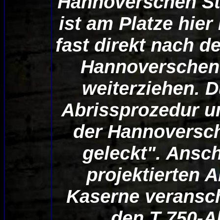
Hannoverschen Str
ist am Platze hier
fast direkt nach 
Hannoverschen 
weiterziehen. D
Abrissprozedur u
der Hannoversch
geleckt". Ansch
projektierten 
Kaserne veransch
den T 750-A