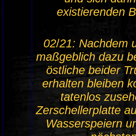
existierenden 
02
/
21: Nachdem u
maßgeblich dazu be
östliche beider 
erhalten bleiben k
tatenlos zuse
Zerschellerplatte 
Wasserspeiern u