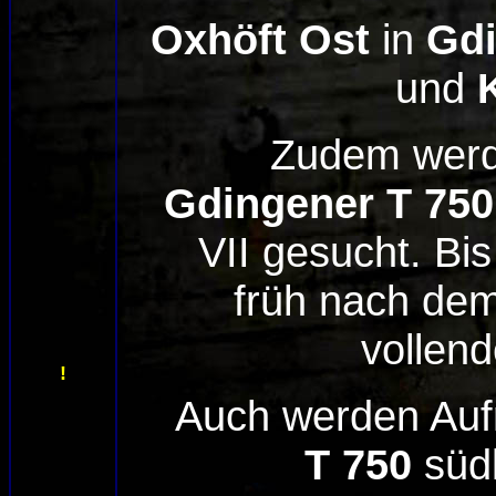
Oxhöft Ost
in
Gd
und
Zudem wer
Gdingener T 750
VII gesucht. Bis 
früh nach dem
vollen
!
Auch
werden Au
T 750
südl