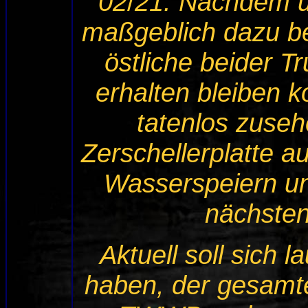
02
/
21: Nachdem u
maßgeblich dazu be
östliche beider 
erhalten bleiben k
tatenlos zuse
Zerschellerplatte 
Wasserspeiern u
nächsten
Aktuell soll sich 
haben, der gesamte 