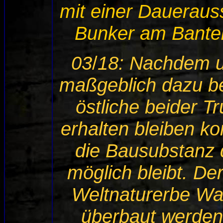
mit einer Daueraus
Bunker am Banter 
03
/
18: Nachdem u
maßgeblich dazu be
östliche beider 
erhalten bleiben k
die Bausubstanz 
möglich bleibt. De
Weltnaturerbe Wa
überbaut werden