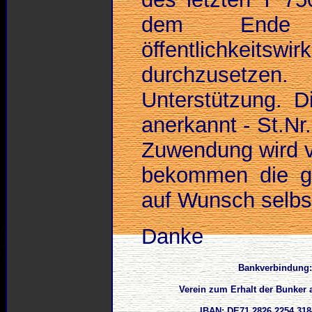
dem Ende 
öffentlichkeitsw
durchzusetze
Unterstützung. D
anerkannt - St.Nr.
Zuwendung wird ve
bekommen die g
auf Wunsch selbst
Danke
Bankverbindung:
Verein zum Erhalt der Bunker 
IBAN: DE71 2826 2254 318