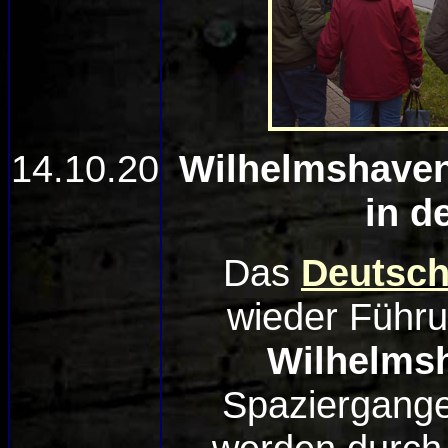
14.10.20
Wilhelmshaven
in d
Das
Deutsc
wieder Führ
Wilhelms
Spaziergange