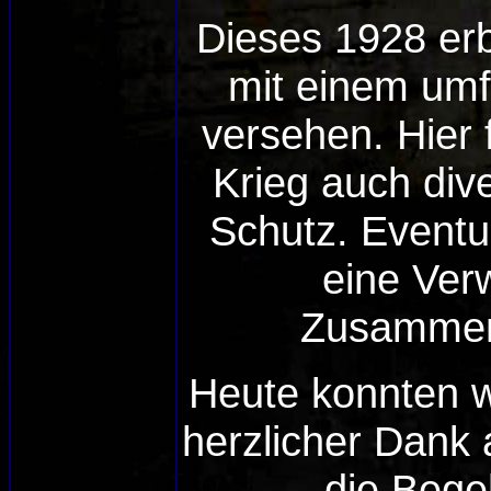
Dieses 1928 er
mit einem umf
versehen. Hier
Krieg auch div
Schutz. Eventu
eine Ver
Zusammen
H
eute konnten w
herzlicher Dank
die Beg