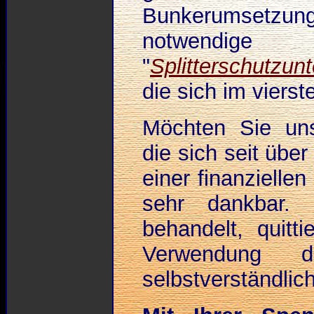
Bunkerumsetzun
notwendig
"
Splitterschutzun
die sich im vierst
Möchten Sie uns
die sich seit übe
einer finanzielle
sehr dankbar. 
behandelt, quit
Verwendung 
selbstverständlich