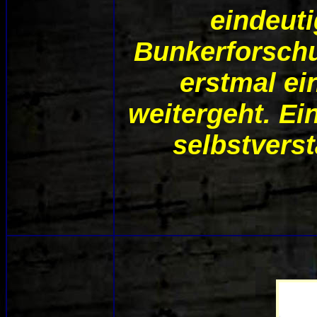
eindeuti
Bunkerforschu
erstmal ei
weitergeht. E
selbstvers