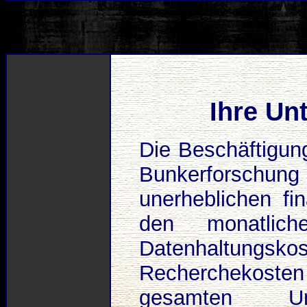
Ihre Unt
Die Beschäftigun
Bunkerforschung 
unerheblichen fi
den monatlich
Datenhaltun
Recherchekost
gesamten Um