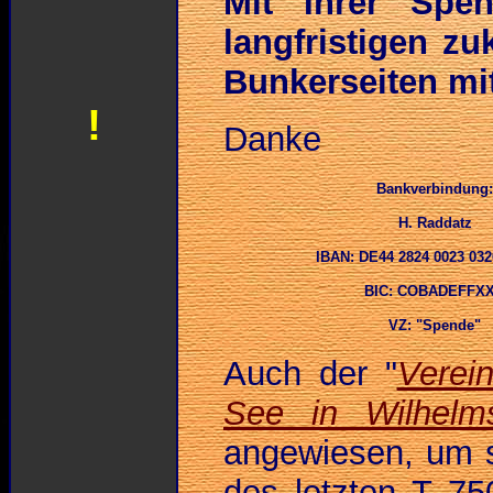
Mit Ihrer Spe
langfristigen zu
Bunkerseiten mit
!
Danke
Bankverbindung:
H. Raddatz
IBAN: DE44 2824 0023 032
BIC: COBADEFFX
VZ: "Spende"
Auch der "
Verei
See in Wilhelm
angewiesen, um s
des letzten T 7