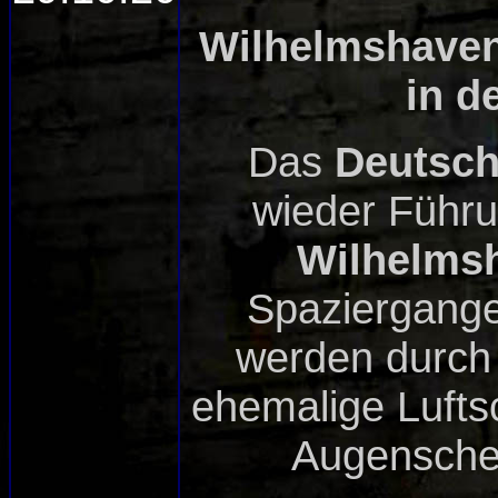
Wilhelmshaven
in d
Das
Deutsc
wieder Führ
Wilhelms
Spaziergange
werden durc
ehemalige Lufts
Augensche