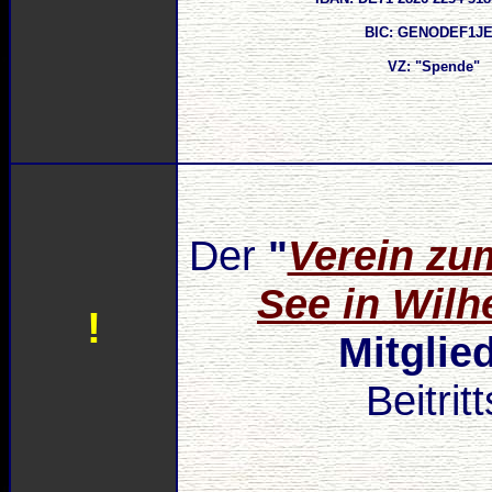
BIC: GENODEF1J
VZ: "Spende"
Der
"
Verein zu
See in Wilh
!
Mitglie
Beitrit